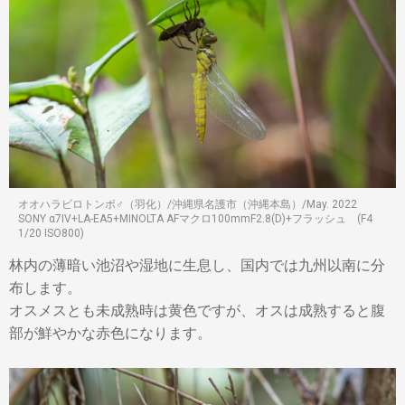
オオハラビロトンボ♂（羽化）/沖縄県名護市（沖縄本島）/May. 2022
SONY α7IV+LA-EA5+MINOLTA AFマクロ100mmF2.8(D)+フラッシュ (F4
1/20 ISO800)
林内の薄暗い池沼や湿地に生息し、国内では九州以南に分
布します。
オスメスとも未成熟時は黄色ですが、オスは成熟すると腹
部が鮮やかな赤色になります。