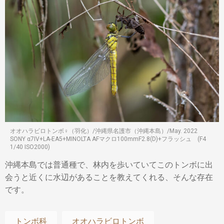
オオハラビロトンボ♀（羽化）/沖縄県名護市（沖縄本島）/May. 2022
SONY α7IV+LA-EA5+MINOLTA AFマクロ100mmF2.8(D)+フラッシュ (F4
1/40 ISO2000)
沖縄本島では普通種で、林内を歩いていてこのトンボに出
会うと近くに水辺があることを教えてくれる、そんな存在
です。
トンボ科
オオハラビロトンボ