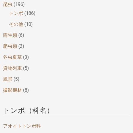
昆虫
(196)
トンボ
(186)
その他
(10)
両生類
(6)
爬虫類
(2)
冬虫夏草
(3)
貨物列車
(5)
風景
(5)
撮影機材
(8)
トンボ（科名）
アオイトトンボ科