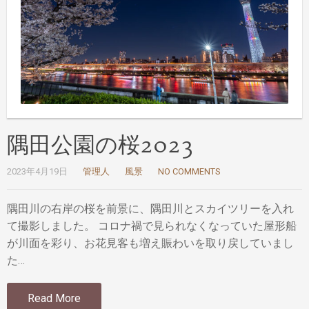
隅田公園の桜2023
2023年4月19日
管理人
風景
NO COMMENTS
隅田川の右岸の桜を前景に、隅田川とスカイツリーを入れ
て撮影しました。 コロナ禍で見られなくなっていた屋形船
が川面を彩り、お花見客も増え賑わいを取り戻していまし
た…
Read More