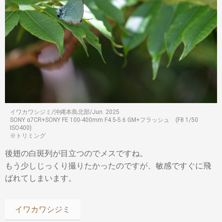
イワカワシジミ/沖縄本島北部/Jun. 2025
SONY α7CR+SONY FE 100-400mm F4.5-5.6 GM+フラッシュ (F8 1/50
ISO400)
※トリミング
後翅の白斑列が目立つのでメスですね。
もう少しじっくり撮りたかったのですが、敏感ですぐに飛
ばれてしまいます。
イワカワシジミ