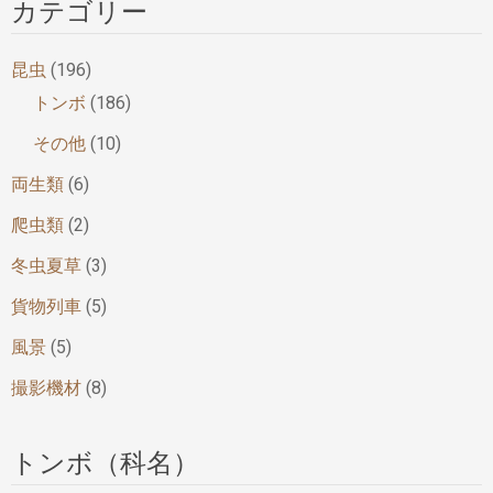
カテゴリー
昆虫
(196)
トンボ
(186)
その他
(10)
両生類
(6)
爬虫類
(2)
冬虫夏草
(3)
貨物列車
(5)
風景
(5)
撮影機材
(8)
トンボ（科名）