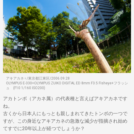
アキアカネ♀/東京都江東区/2006.09.28
OLYMPUS E-330+OLYMPUS ZUIKO DIGITAL ED 8mm F3.5 Fisheye+フラッシ
ュ (F10 1/160 ISO200)
アカトンボ（アカネ属）の代表種と言えばアキアカネです
ね。
古くから日本人にもっとも親しまれてきたトンボの一つで
すが、この身近なアキアカネの急激な減少が指摘され始め
てすでに20年以上が経つでしょうか？