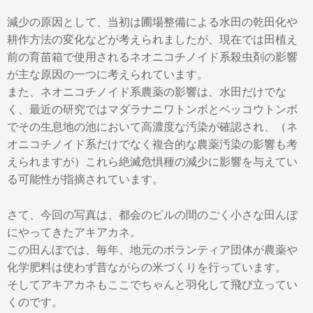
減少の原因として、当初は圃場整備による水田の乾田化や
耕作方法の変化などが考えられましたが、現在では田植え
前の育苗箱で使用されるネオニコチノイド系殺虫剤の影響
が主な原因の一つに考えられています。
また、ネオニコチノイド系農薬の影響は、水田だけでな
く、最近の研究ではマダラナニワトンボとベッコウトンボ
でその生息地の池において高濃度な汚染が確認され、（ネ
オニコチノイド系だけでなく複合的な農薬汚染の影響も考
えられますが）これら絶滅危惧種の減少に影響を与えてい
る可能性が指摘されています。
さて、今回の写真は、都会のビルの間のごく小さな田んぼ
にやってきたアキアカネ。
この田んぼでは、毎年、地元のボランティア団体が農薬や
化学肥料は使わず昔ながらの米づくりを行っています。
そしてアキアカネもここでちゃんと羽化して飛び立ってい
くのです。