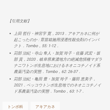
【引用文献】
上田 哲行・神宮字 寛，2013．アキアカネに何が
起こったのか : 育苗箱施用浸透性殺虫剤のインパ
クト．Tombo，55: 1-12．
苅部 治紀・寺山 隼人・加賀 玲子・佐藤 武宏・坂
部 貢，2020．岐阜県東濃地方の絶滅危惧種マダラ
ナニワトンボ生息地におけるネオニコチノイド系
農薬汚染の実態．Tombo，62: 26-37．
苅部 治紀・亀田 豊・加賀 玲子・藤田 恵美子，
2021．ベッコウトンボ生息地でのネオニコチノイ
ド系農薬汚染の実態．Tombo，63: 1-7．
トンボ科
アキアカネ