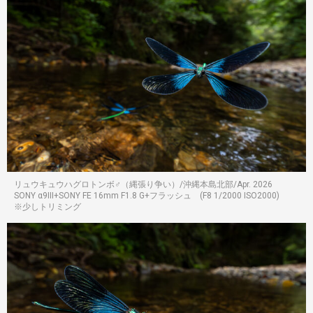
リュウキュウハグロトンボ♂（縄張り争い）/沖縄本島北部/Apr. 2026
SONY α9III+SONY FE 16mm F1.8 G+フラッシュ (F8 1/2000 ISO2000)
※少しトリミング