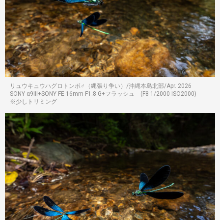
リュウキュウハグロトンボ♂（縄張り争い）/沖縄本島北部/Apr. 2026
SONY α9III+SONY FE 16mm F1.8 G+フラッシュ (F8 1/2000 ISO2000)
※少しトリミング